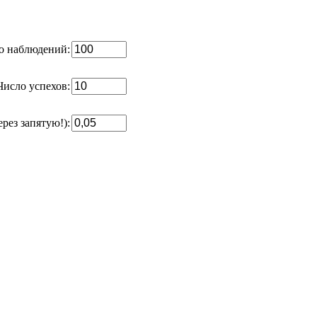
о наблюдений:
Число успехов:
ерез запятую!):