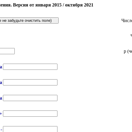
ния. Версия от января 2015 / октября 2021
Числ
р (ч
а
а
а
+
-